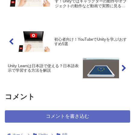
す！Unityではキャラクターの動作やオブ
ジェクトの動作など動画で実際に見ると
わかりやすいものが多いです。最近で
は、Unityも人気となり、Youtubeで多く
の動画があります。その中でもおす...
初心者向け！YouTubeでUnityを学ぶ!おす
すめ5選
Unity Learnは日本語で使える？日本語表
示で学習する方法を解説
コメント
コメントを書き込む
ホーム
Unity
AR