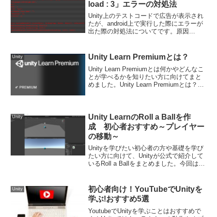
load : 3」エラーの対処法
Unity上のテストコードで広告が表示され
たが、android上で実行した際にエラーが
出た際の対処法についてです。原因
Google～AdRequest～上記のAdMobの公
式ドキュメントによると以下の通り、広
告の在庫がないため、表示されなか...
Unity Learn Premiumとは？
Unity
Unity Learn Premiumとは何かやどんなこ
とが学べるかを知りたい方に向けてまと
めました。Unity Learn Premiumとは？
「Unity Learn Premium」とは、Unity公式
が提供する高品質の学習教材です。...
Unity LearnのRoll a Ballを作
Unity
成 初心者おすすめ～プレイヤー
の移動～
Unityを学びたい初心者の方や基礎を学び
たい方に向けて、Unityが公式で紹介して
いるRoll a Ballをまとめました。今回は第
2章のプレイヤーの移動についてです。こ
ちらは、以下の第1章からのつづきです。
Unity LearnのRol...
初心者向け！YouTubeでUnityを
Unity
学ぶ!おすすめ5選
YoutubeでUnityを学ぶことはおすすめで