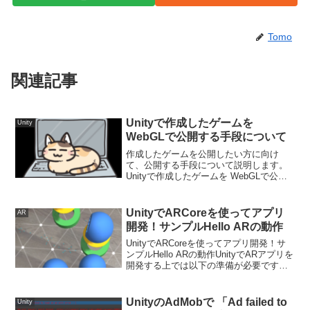
Tomo
関連記事
Unityで作成したゲームを
Unity
WebGLで公開する手段について
作成したゲームを公開したい方に向け
て、公開する手段について説明します。
Unityで作成したゲームを WebGLで公開
する手段についてUnityで作成したゲーム
を公開できる場所については以下の種類
があります。Unity room（Unity公...
UnityでARCoreを使ってアプリ
AR
開発！サンプルHello ARの動作
UnityでARCoreを使ってアプリ開発！サ
ンプルHello ARの動作UnityでARアプリを
開発する上では以下の準備が必要です。
（2020/04/08時点）Android StudioUnity
バージョン2017.4.34f1以降A...
UnityのAdMobで 「Ad failed to
Unity