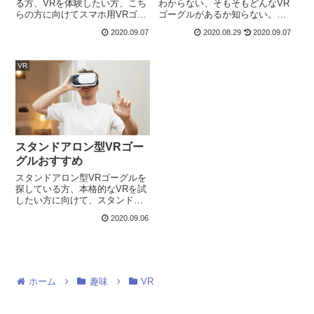
る方、VRを体験したい方、こち
わからない、そもそもどんなVR
らの方に向けてスマホ用VRゴー
ゴーグルがあるか知らない。こ
グルについて紹介しますスマホ
ういう方に向けて、VRゴーグル
2020.09.07
2020.08.29
2020.09.07
用VRゴーグルのおすすめ
の選び方と種類について紹介し
SHINECON スマホ用VRゴーグ
ます。VRゴーグルの種類始め
ル価格2,499対応ディスプレイ
に、VRゴーグルの種類について
VR
4.7～6.5インチ重さ282...
紹介します。ハイエンドVRスタ
ンドア...
スタンドアロン型VRゴー
グルおすすめ
スタンドアロン型VRゴーグルを
探している方、本格的なVRを試
したい方に向けて、スタンドア
ローン型VRゴーグルについて紹
2020.09.06
介します。スタンドアロン型VR
ゴーグルおすすめOculus Quest
価格約50,000円、約63,000円*バ
ッテリー約...
ホーム
趣味
VR