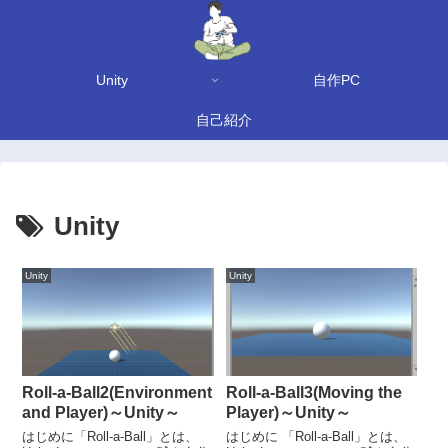
Unity
自作PC
自己紹介
Unity
Unity
Unity
Roll-a-Ball2(Environment
Roll-a-Ball3(Moving the
and Player)～Unity～
Player)～Unity～
はじめに「Roll-a-Ball」とは、
はじめに 「Roll-a-Ball」とは、