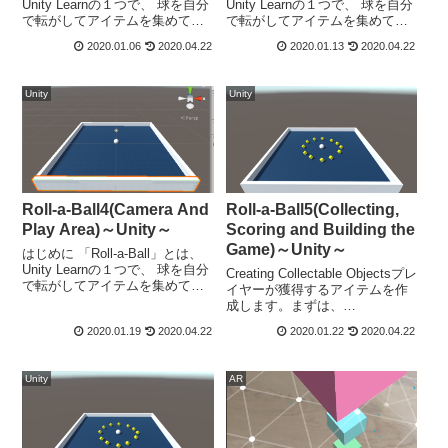
Unity Learnの１つで、 球を自分
Unity Learnの１つで、 球を自分
で転がしてアイテムを集めて得
で転がしてアイテムを集めて得
点を稼ぐゲームです。今回は、
点を稼ぐゲームです。今回は、
2020.01.06
2020.04.22
2020.01.13
2020.04.22
「Roll-a-Ball」 の環境とゲーム
「Roll-a-Ball」 のプレイヤーで
プレイヤーの作成です。Unity
あるボールの動作です。Unity
Learnでは、こちらの...
Learnでは、こちら...
Unity
Unity
Roll-a-Ball4(Camera And
Roll-a-Ball5(Collecting,
Play Area)～Unity～
Scoring and Building the
Game)～Unity～
はじめに 「Roll-a-Ball」とは、
Unity Learnの１つで、 球を自分
Creating Collectable Objectsプレ
で転がしてアイテムを集めて得
イヤーが獲得するアイテムを作
点を稼ぐゲームです。今回は、
成します。まずは、
「Roll-a-Ball」 のカメラの動作
「GameObject」-「3DObject」-
2020.01.19
2020.04.22
2020.01.22
2020.04.22
についてです。Unity Learnで
「Cube」で立方体を作成しま
は、こちらのゲーム...
す。名前を「PickUp」とする。
Transformにつ...
Unity
AR