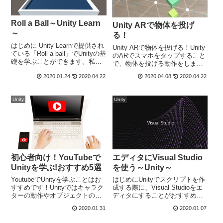
Roll a Ball～Unity Learn
Unity ARで物体を投げ
～
る！
はじめに Unity Learnで提供され
Unity ARで物体を投げる！Unity
ている「Roll a ball」でUnityの基
のARでスマホをタップすること
礎を学ぶことができます。私
で、物体を投げる動作をしま
は、Unityで開発をしたことがな
す。以下のコードを実行するこ
2020.01.24
2020.04.22
2020.04.08
2020.04.22
かったため、この基礎を学ぶこ
とでスマホをタップすること
とができるUnity Learnで勉強す
で、Cubeをランダムな色でなげ
ることにしました。その...
ることができます。namespace
Unity
Unity
GoogleARC...
初心者向け！YouTubeで
エディタにVisual Studio
Unityを学ぶ!おすすめ5選
を使う～Unity～
YoutubeでUnityを学ぶことはお
はじめにUnityでスクリプトを作
すすめです！Unityではキャラク
成する際に、Visual Studioをエ
ターの動作やオブジェクトの動
ディタにすることがおすすめで
作など動画で実際に見るとわか
す。Visual Studioにすること
2020.01.31
2020.01.07
りやすいものが多いです。最近
で、コードが書きやすくデバッ
では、Unityも人気となり、
クもしやすいです。Visual