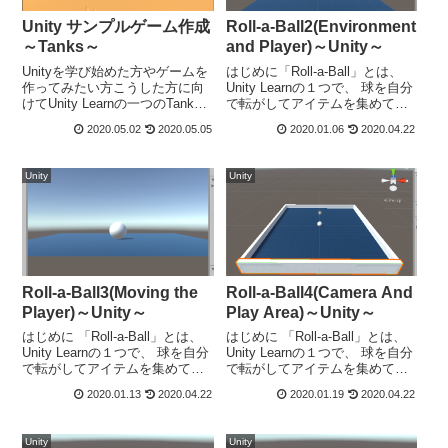
Unity サンプルゲーム作成
Roll-a-Ball2(Environment
～Tanks～
and Player)～Unity～
Unityを学び始めた方やゲームを
はじめに「Roll-a-Ball」とは、
作ってみたい方こうした方に向
Unity Learnの１つで、 球を自分
けてUnity Learnの一つのTanks
で転がしてアイテムを集めて得
についてまとめました。Unity サ
点を稼ぐゲームです。今回は、
2020.05.02
2020.05.05
2020.01.06
2020.04.22
ンプルゲーム作成～Tanks～
「Roll-a-Ball」 の環境とゲーム
「Tanks」とは、戦車からミサイ
プレイヤーの作成です。Unity
ルを打って相手のHPを減らして
Learnでは、こちらの...
Unity
Unity
倒す...
Roll-a-Ball3(Moving the
Roll-a-Ball4(Camera And
Player)～Unity～
Play Area)～Unity～
はじめに 「Roll-a-Ball」とは、
はじめに 「Roll-a-Ball」とは、
Unity Learnの１つで、 球を自分
Unity Learnの１つで、 球を自分
で転がしてアイテムを集めて得
で転がしてアイテムを集めて得
点を稼ぐゲームです。今回は、
点を稼ぐゲームです。今回は、
2020.01.13
2020.04.22
2020.01.19
2020.04.22
「Roll-a-Ball」 のプレイヤーで
「Roll-a-Ball」 のカメラの動作
あるボールの動作です。Unity
についてです。Unity Learnで
Learnでは、こちら...
は、こちらのゲーム...
Unity
Unity