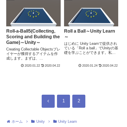
Roll-a-Ball5(Collecting,
Roll a Ball～Unity Learn
Scoring and Building the
～
Game)～Unity～
はじめに Unity Learnで提供され
ている「Roll a ball」でUnityの基
Creating Collectable Objectsプレ
礎を学ぶことができます。私
イヤーが獲得するアイテムを作
は、Unityで開発をしたことがな
成します。まずは、
かったため、この基礎を学ぶこ
「GameObject」-「3DObject」-
2020.01.22
2020.04.22
2020.01.24
2020.04.22
とができるUnity Learnで勉強す
「Cube」で立方体を作成しま
ることにしました。その...
す。名前を「PickUp」とする。
Transformにつ...
前
1
2
へ
ホーム
Unity
Unity Learn