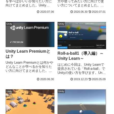
を学べばかいいか知りたい方に
方や使ってみたい方に向けて使
向けてまとめました。Unity
い方についてまとめました。
Learn Premiumのおすすめのコ
Unity Learn Premiumの使い方始
2020.07.06
2020.06.30
2020.07.01
ースUnity Learn Premiumでおす
めに、「Unity Learn Premium」
すめのコースである以下の5種類
とは、Unity公式が提供する高品
紹介します。U...
質の学習...
Unity
Unity
Unity Learn Premiumと
Roll-a-ball1（導入編）～
は？
Unity Learn～
Unity Learn Premiumとは何かや
はじめに今回は、Unity Learnで
どんなことが学べるかを知りた
提供されている「Roll-a-ball」で
い方に向けてまとめました。
Unityの使い方を学びます。Unity
Unity Learn Premiumとは？
Learnは、Unityが公式で提供し
「Unity Learn Premium」とは、
2020.06.30
2019.12.23
2020.05.09
ているため、基本操作を学ぶの
Unity公式が提供する高品質の学
におすすめです。実際に作成し
習教材です。...
たものを公開しています...
Unity
Unity