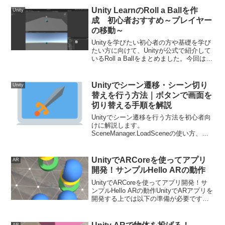
れ...
Unity LearnのRoll a Ballを作
Unity
成 初心者おすすめ～プレイヤー
の移動～
Unityを学びたい初心者の方や基礎を学び
たい方に向けて、Unityが公式で紹介して
いるRoll a Ballをまとめました。今回は第
2章のプレイヤーの移動についてです。こ
ちらは、以下の第1章からのつづきです。
Unity LearnのRol...
Unityでシーン遷移・シーン切り
Unity
替えを行う方法｜ボタンで画面を
切り替える手順を解説
Unityでシーン遷移を行う方法を初心者向
けに解説します。
SceneManager.LoadSceneの使い方、ボ
タンから画面を切り替える方法、Build
Settingsの設定手順まで紹介します。
UnityでARCoreを使ってアプリ
AR
開発！サンプルHello ARの動作
UnityでARCoreを使ってアプリ開発！サ
ンプルHello ARの動作UnityでARアプリを
開発する上では以下の準備が必要です。
（2020/04/08時点）Android StudioUnity
バージョン2017.4.34f1以降A...
AR