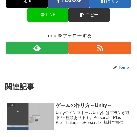
X
Facebook
はてブ
LINE
コピー
Tomoをフォローする
Tomo
関連記事
ゲームの作り方～Unity～
Unity
UnityのインストールUnityにはプランが以
下の4種類あります。Personal、Plus、
Pro、EnterprisePersonalが無料で提供さ
れています。他は、Plus、Pro、
Enterpriseの順で月額が高くなります。そ